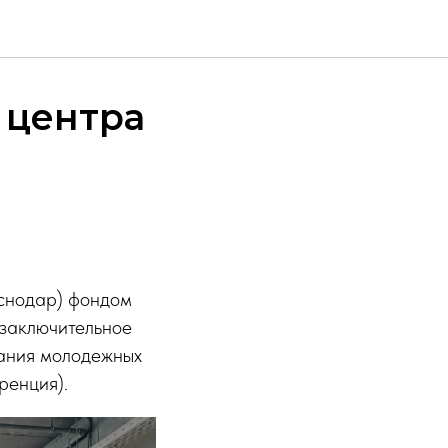
 центра
аснодар) фондом
заключительное
ания молодежных
ренция).