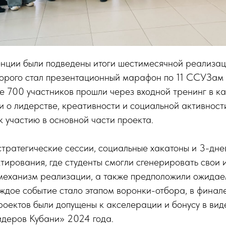
нции были подведены итоги шестимесячной реализац
торого стал презентационный марафон по 11 ССУЗам
е 700 участников прошли через входной тренинг в к
и о лидерстве, креативности и социальной активност
к участию в основной части проекта.
тратегические сессии, социальные хакатоны и 3-дн
тирования, где студенты смогли сгенерировать свои 
 механизм реализации, а также предположили ожидае
ждое событие стало этапом воронки-отбора, в финале
роектов были допущены к акселерации и бонусу в вид
идеров Кубани» 2024 года.