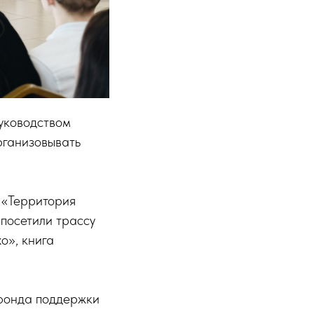
руководством
рганизовывать
 «Территория
 посетили трассу
о», книга
 фонда поддержки