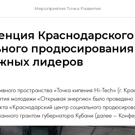
Мероприятия Точка Развития
енция Краснодарского
ьного продюсирования
жных лидеров
вного пространства «Точка кипения Hi-Tech» (г. Кр
ития молодежи «Открывая энергию» было проведено 
кта «Краснодарский центр социального продюсиров
жанного грантом губернатора Кубани (далее – Конфе