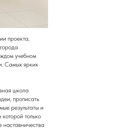
ии проекта,
 города
аждом учебном
и. Самых ярких
евная школа
идеи, прописать
мые результаты и
 которой только
е наставничества